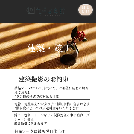
ME
NU
建築・竣工
建築撮影のお約束
納品データは*JPG形式にて、ご要望に応じた解像
度でお渡し
*その他の形式での対応も可能
電線・電柱除去やレタッチ *撮影価格に含まれます
​*難易度によっては別途料金をいただきます
露出・色調・トーンなどの現像処理と水平垂直（グ
リッド）補正
​撮影価格に含まれます
納品データは最短翌日仕上げ