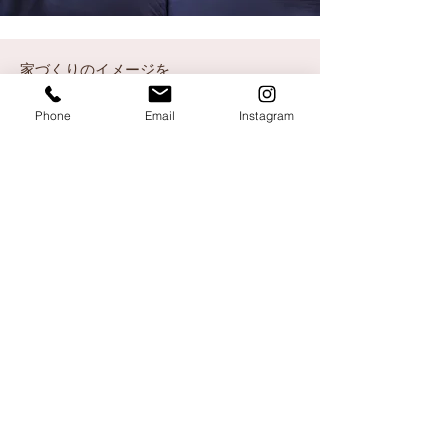
家づくりのイメージを
「見える化」するということ
Phone
Email
Instagram
「この会社に依頼すれば、どんな家が建つのか」―
家づくりを考えるお施主様が最も気にされているのは
まさにこの一点に尽きるのではないでしょうか。
人生でもっとも大きな買い物とも言われる“住まい”は
他の商品とは異なり、購入を決める時点で完成品を見ることがで
きません。
そのため多くの方が住宅展示場に足を運び、カタログをめくり
できる限り住まいのイメージを「可視化」しようとされます。
私たちは、そんなお施主様の不安や期待に応えるためにも
「過去にどのような家を建ててきたか」を完成写真という形で丁
寧にお伝えすることが重要だと考えています。だからこそ、
写真はただの記録ではなく、会社の“実力”や“想い”を伝える大切
なメッセージ。
経験豊かなプロのフォトグラファーによる写真は
その一枚一枚が「この会社に家づくりを任せたい」と思っていた
だけるきっかけになると信じています。
私たちは写真という手段を通じて、お施主様と住宅会社様との