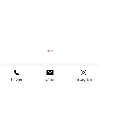
コメント
Phone
Email
Instagram
2025年🐍巳年
富士フィルム営
この投稿へのコメントは利用でき
なくなりました。詳細はサイト所
ンテスト
有者にお問い合わせください。