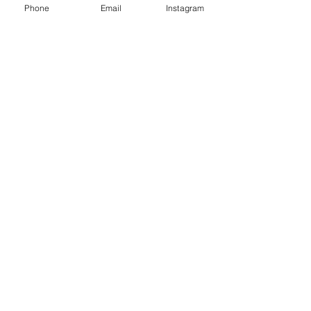
Phone
Email
Instagram
コメント
2025年🐍巳年
コメントを追加…
富士フィルム営
ンテスト